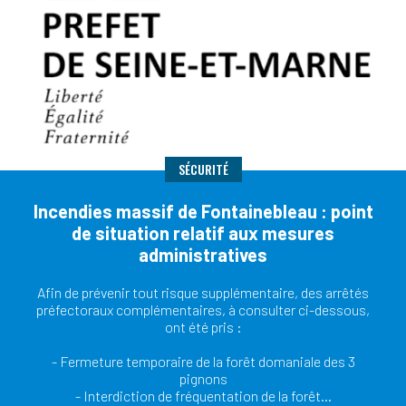
SÉCURITÉ
Incendies massif de Fontainebleau : point
de situation relatif aux mesures
administratives
Afin de prévenir tout risque supplémentaire, des arrêtés
préfectoraux complémentaires, à consulter ci-dessous,
ont été pris :
- Fermeture temporaire de la forêt domaniale des 3
pignons
- Interdiction de fréquentation de la forêt…