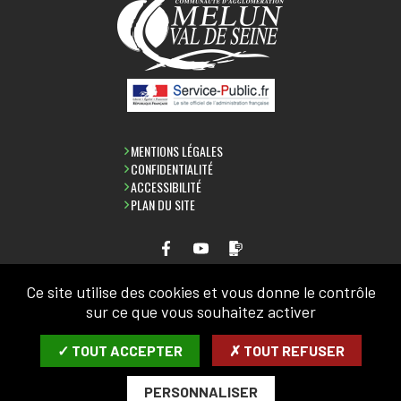
MENTIONS LÉGALES
CONFIDENTIALITÉ
ACCESSIBILITÉ
PLAN DU SITE
Ce site utilise des cookies et vous donne le contrôle
LETTRE D'INFORMATION
sur ce que vous souhaitez activer
SAISIR VOTRE COURRIEL:
✓ TOUT ACCEPTER
✗ TOUT REFUSER
PERSONNALISER