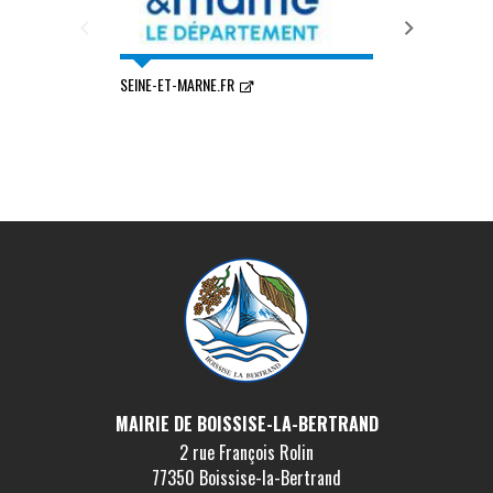
SEINE-ET-MARNE.FR
COMMUNAUTÉ D'
VAL DE SEINE
MAIRIE DE BOISSISE-LA-BERTRAND
2 rue François Rolin
77350 Boissise-la-Bertrand