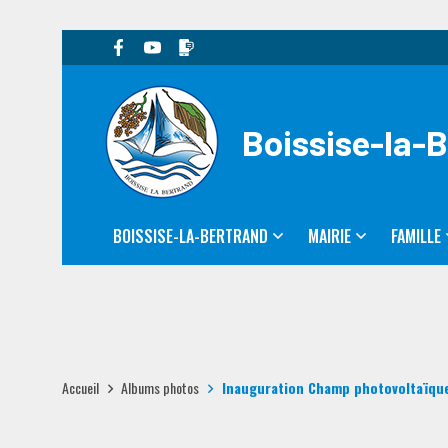
Boissise-la-
BOISSISE-LA-BERTRAND
MAIRIE
FAMILLE
Accueil
Albums photos
Inauguration Champ photovoltaïque