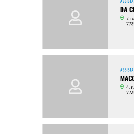
ASSISTA
DA C
7, r
773
ASSISTA
MACO
4, r
773