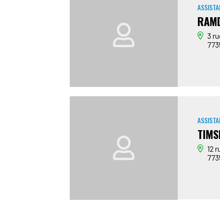
ASSISTA
RAMD
3 r
773
ASSISTA
TIMS
12 r
773