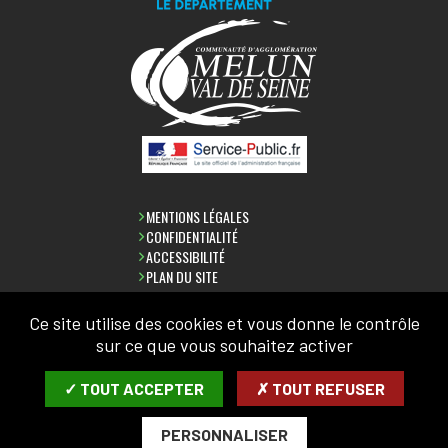
MENTIONS LÉGALES
CONFIDENTIALITÉ
ACCESSIBILITÉ
PLAN DU SITE
Ce site utilise des cookies et vous donne le contrôle
sur ce que vous souhaitez activer
LETTRE D'INFORMATION
✓ TOUT ACCEPTER
✗ TOUT REFUSER
SAISIR VOTRE COURRIEL:
PERSONNALISER