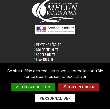
MENTIONS LÉGALES
CONFIDENTIALITÉ
ACCESSIBILITÉ
PLAN DU SITE
Ce site utilise des cookies et vous donne le contrôle
sur ce que vous souhaitez activer
LETTRE D'INFORMATION
✓ TOUT ACCEPTER
✗ TOUT REFUSER
SAISIR VOTRE COURRIEL:
PERSONNALISER